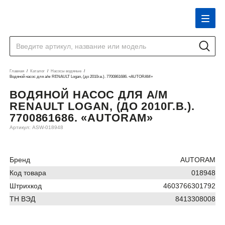
Главная
Каталог
Насосы водяные
Водяной насос для а/м RENAULT Logan, (до 2010г.в.). 7700861686. «AUTORAM»
ВОДЯНОЙ НАСОС ДЛЯ А/М
RENAULT LOGAN, (ДО 2010Г.В.).
7700861686. «AUTORAM»
Артикул: ASW-018948
Бренд
AUTORAM
Код товара
018948
Штрихкод
4603766301792
ТН ВЭД
8413308008