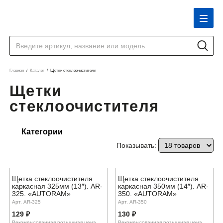
Главная
Каталог
Щетки стеклоочистителя
Щетки
стеклоочистителя
Категории
Показывать:
Щетка стеклоочистителя
Щетка стеклоочистителя
каркасная 325мм (13″). AR-
каркасная 350мм (14″). AR-
325. «AUTORAM»
350. «AUTORAM»
Арт. AR-325
Арт. AR-350
129
₽
130
₽
Рекомендованная розничная цена
Рекомендованная розничная цена