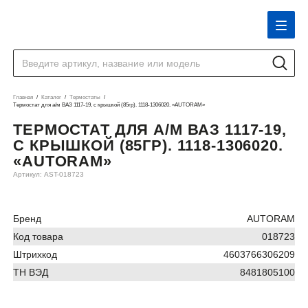
Главная
Каталог
Термостаты
Термостат для а/м ВАЗ 1117-19, с крышкой (85гр). 1118-1306020. «AUTORAM»
ТЕРМОСТАТ ДЛЯ А/М ВАЗ 1117-19,
С КРЫШКОЙ (85ГР). 1118-1306020.
«AUTORAM»
Артикул: AST-018723
Бренд
AUTORAM
Код товара
018723
Штрихкод
4603766306209
ТН ВЭД
8481805100