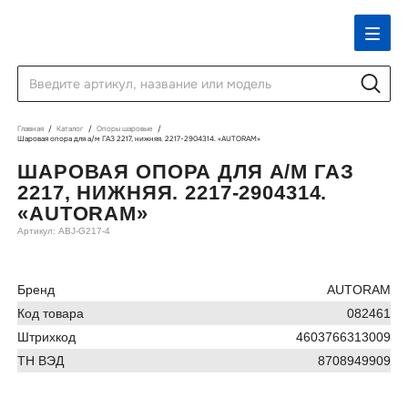
Главная
Каталог
Опоры шаровые
Шаровая опора для а/м ГАЗ 2217, нижняя. 2217-2904314. «AUTORAM»
ШАРОВАЯ ОПОРА ДЛЯ А/М ГАЗ
2217, НИЖНЯЯ. 2217-2904314.
«AUTORAM»
Артикул: ABJ-G217-4
Бренд
AUTORAM
Код товара
082461
Штрихкод
4603766313009
ТН ВЭД
8708949909