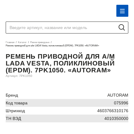
Главная
Каталог
Ремни приводные
Ремень приводной для а/м LADA Vesta, поликлиновый (EPDM). 7PK1050. «AUTORAM»
РЕМЕНЬ ПРИВОДНОЙ ДЛЯ А/М
LADA VESTA, ПОЛИКЛИНОВЫЙ
(EPDM). 7PK1050. «AUTORAM»
Артикул: 7PK1050
Бренд
AUTORAM
Код товара
075996
Штрихкод
4603766310176
ТН ВЭД
4010350000