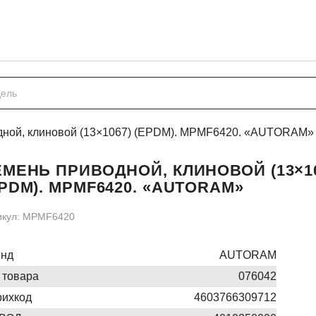
дной, клиновой (13×1067) (EPDM). MPMF6420. «AUTORAM»
ЕМЕНЬ ПРИВОДНОЙ, КЛИНОВОЙ (13×10
PDM). MPMF6420. «AUTORAM»
икул: MPMF6420
енд
AUTORAM
 товара
076042
ихкод
4603766309712