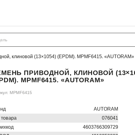
дной, клиновой (13×1054) (EPDM). MPMF6415. «AUTORAM»
ЕМЕНЬ ПРИВОДНОЙ, КЛИНОВОЙ (13×10
PDM). MPMF6415. «AUTORAM»
икул: MPMF6415
енд
AUTORAM
 товара
076041
ихкод
4603766309729