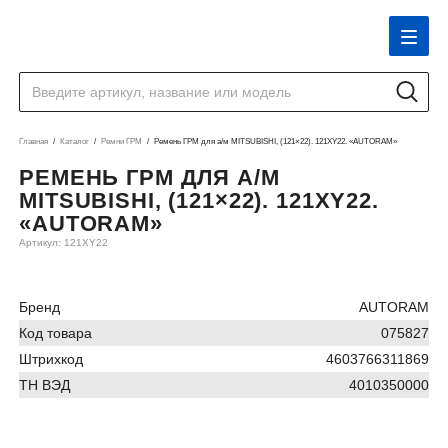
Главная
Каталог
Ремни ГРМ
Ремень ГРМ для а/м MITSUBISHI, (121×22). 121XY22. «AUTORAM»
РЕМЕНЬ ГРМ ДЛЯ А/М
MITSUBISHI, (121×22). 121XY22.
«AUTORAM»
Артикул: 121XY22
Бренд
AUTORAM
Код товара
075827
Штрихкод
4603766311869
ТН ВЭД
4010350000