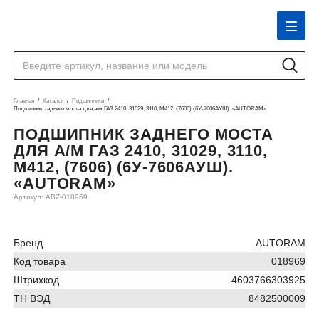
Главная
Каталог
Подшипники
Подшипник заднего моста для а/м ГАЗ 2410, 31029, 3110, М412, (7606) (6У-7606АУШ). «AUTORAM»
ПОДШИПНИК ЗАДНЕГО МОСТА
ДЛЯ А/М ГАЗ 2410, 31029, 3110,
М412, (7606) (6У-7606АУШ).
«AUTORAM»
Артикул: ABZ-018969
Бренд
AUTORAM
Код товара
018969
Штрихкод
4603766303925
ТН ВЭД
8482500009