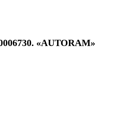
450006730. «AUTORAM»