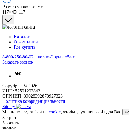
Размер упаковки, мм
117×45×117
Каталог
О компании
Где купить
8-800-250-80-02
autoram@optavto54.ru
Заказать звонок
Copyrights © 2026
ИНН: 52591293842
ОГРНИП: 39028392873927323
Политика конфиденциальности
Site by
Мы используем файлы
cookie
, чтобы улучшить сайт для Вас
Х
Закрыть
Заказать
звонок