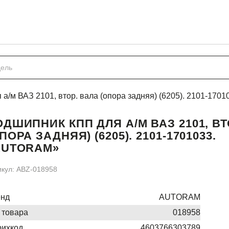
а/м ВАЗ 2101, втор. вала (опора задняя) (6205). 2101-17
ДШИПНИК КПП ДЛЯ А/М ВАЗ 2101, ВТ
ПОРА ЗАДНЯЯ) (6205). 2101-1701033.
AUTORAM»
икул: ABZ-018958
енд
AUTORAM
 товара
018958
ихкод
4603766303789