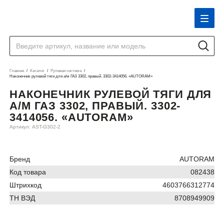
Главная
Каталог
Рулевая система
Наконечник рулевой тяги для а/м ГАЗ 3302, правый. 3302-3414056. «AUTORAM»
НАКОНЕЧНИК РУЛЕВОЙ ТЯГИ ДЛЯ
А/М ГАЗ 3302, ПРАВЫЙ. 3302-
3414056. «AUTORAM»
Артикул: AST-G302-2
Бренд
AUTORAM
Код товара
082438
Штрихкод
4603766312774
ТН ВЭД
8708949909