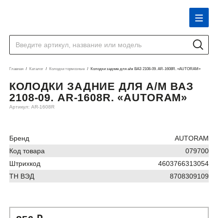
Главная
Каталог
Колодки тормозные
Колодки задние для а/м ВАЗ 2108-09. AR-1608R. «AUTORAM»
КОЛОДКИ ЗАДНИЕ ДЛЯ А/М ВАЗ
2108-09. AR-1608R. «AUTORAM»
Артикул: AR-1608R
Бренд
AUTORAM
Код товара
079700
Штрихкод
4603766313054
ТН ВЭД
8708309109