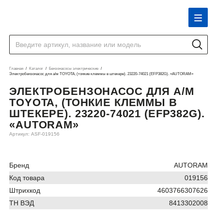
Главная
Каталог
Бензонасосы электрические
Электробензонасос для а/м TOYOTA, (тонкие клеммы в штекере). 23220-74021 (EFP382G). «AUTORAM»
ЭЛЕКТРОБЕНЗОНАСОС ДЛЯ А/М
TOYOTA, (ТОНКИЕ КЛЕММЫ В
ШТЕКЕРЕ). 23220-74021 (EFP382G).
«AUTORAM»
Артикул: ASF-019156
Бренд
AUTORAM
Код товара
019156
Штрихкод
4603766307626
ТН ВЭД
8413302008