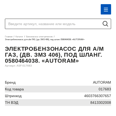
Главная
Каталог
Бензонасосы электрические
Электробензонасос для а/м ГАЗ, (дв. ЗМЗ 406), под шланг. 0580464038. «AUTORAM»
ЭЛЕКТРОБЕНЗОНАСОС ДЛЯ А/М
ГАЗ, (ДВ. ЗМЗ 406), ПОД ШЛАНГ.
0580464038. «AUTORAM»
Артикул: ASF-017683
Бренд
AUTORAM
Код товара
017683
Штрихкод
4603766307657
ТН ВЭД
8413302008