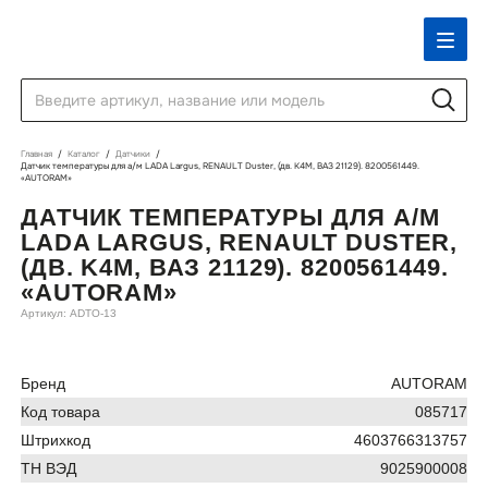
Главная
Каталог
Датчики
Датчик температуры для а/м LADA Largus, RENAULT Duster, (дв. K4M, ВАЗ 21129). 8200561449.
«AUTORAM»
ДАТЧИК ТЕМПЕРАТУРЫ ДЛЯ А/М
LADA LARGUS, RENAULT DUSTER,
(ДВ. K4M, ВАЗ 21129). 8200561449.
«AUTORAM»
Артикул: ADTO-13
Бренд
AUTORAM
Код товара
085717
Штрихкод
4603766313757
ТН ВЭД
9025900008