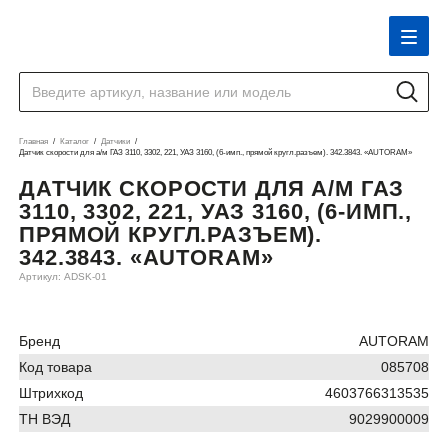
Главная
Каталог
Датчики
Датчик скорости для а/м ГАЗ 3110, 3302, 221, УАЗ 3160, (6-имп., прямой кругл.разъем). 342.3843. «AUTORAM»
ДАТЧИК СКОРОСТИ ДЛЯ А/М ГАЗ
3110, 3302, 221, УАЗ 3160, (6-ИМП.,
ПРЯМОЙ КРУГЛ.РАЗЪЕМ).
342.3843. «AUTORAM»
Артикул: ADSK-01
Бренд
AUTORAM
Код товара
085708
Штрихкод
4603766313535
ТН ВЭД
9029900009