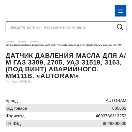
Главная
Каталог
Датчики
Датчик давления масла для а/м ГАЗ 3309, 2705, УАЗ 31519, 3163, (под винт) аварийного. ММ111В. «AUTORAM»
ДАТЧИК ДАВЛЕНИЯ МАСЛА ДЛЯ А/
М ГАЗ 3309, 2705, УАЗ 31519, 3163,
(ПОД ВИНТ) АВАРИЙНОГО.
ММ111В. «AUTORAM»
Артикул: ADAM-01
Бренд
AUTORAM
Код товара
085692
Штрихкод
4603766313252
ТН ВЭД
9026900000